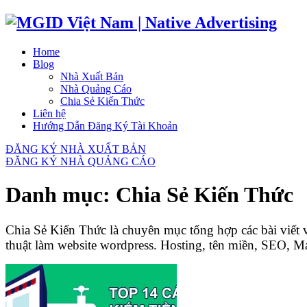
Home
Blog
Nhà Xuất Bản
Nhà Quảng Cáo
Chia Sẻ Kiến Thức
Liên hệ
Hướng Dẫn Đăng Ký Tài Khoản
ĐĂNG KÝ NHÀ XUẤT BẢN
ĐĂNG KÝ NHÀ QUẢNG CÁO
Danh mục:
Chia Sẻ Kiến Thức
Chia Sẻ Kiến Thức là chuyên mục tổng hợp các bài viết
thuật làm website wordpress. Hosting, tên miền, S